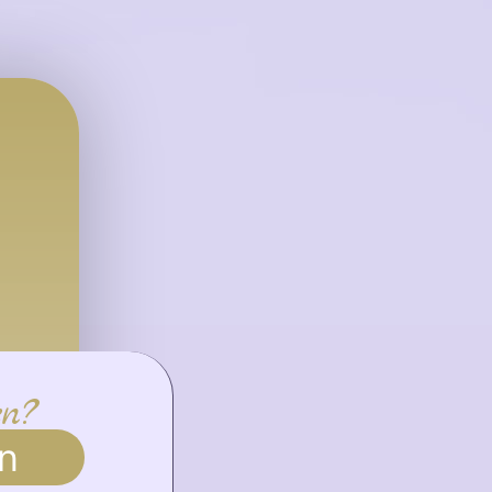
en?
n