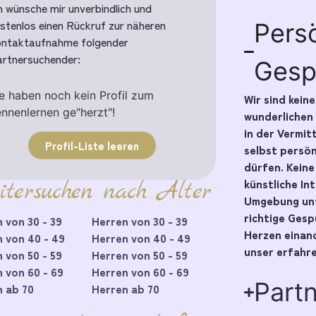
h wünsche mir unverbindlich und
stenlos einen Rückruf zur näheren
Pers
ntaktaufnahme folgender
rtnersuchender:
Gesp
e haben noch kein Profil zum
Wir sind kein
nnenlernen ge"herzt"!
wunderlichen
in der Vermit
Profil-Liste leeren
selbst persö
dürfen. Kein
künstliche In
itersuchen nach Alter
Umgebung unt
richtige Ges
 von 30 - 39
Herren von 30 - 39
Herzen einand
 von 40 - 49
Herren von 40 - 49
unser erfahre
 von 50 - 59
Herren von 50 - 59
 von 60 - 69
Herren von 60 - 69
Part
 ab 70
Herren ab 70