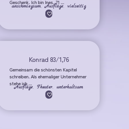
Geschenk. Ich bin Ines, 71 ...
anschmiegsam
,
Ausflüge
,
vielseitig
Konrad 83/1,76
Gemeinsam die schönsten Kapitel
schreiben. Als ehemaliger Unternehmer
stehe ich ...
Ausflüge
,
Theater
,
unterhaltsam