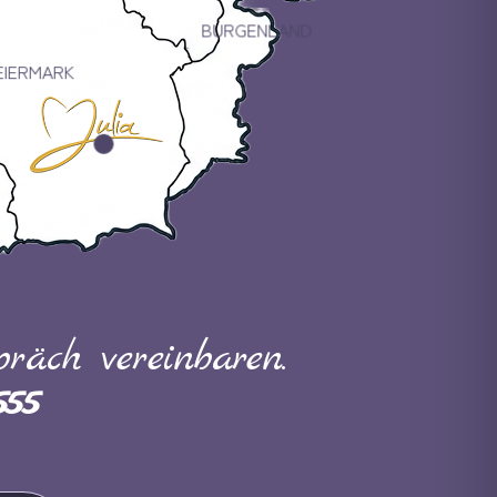
BURGENLAND
EIERMARK
räch vereinbaren.
555