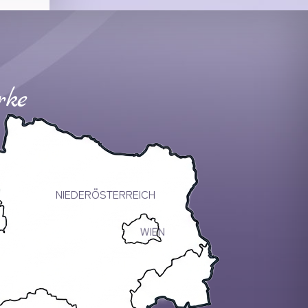
rke
NIEDERÖSTERREICH
WIEN