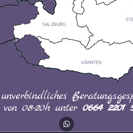
ST
SALZBURG
KÄRNTEN
 unverbindliches Beratungsgesp
h von 08-20h unter
0664 2201 