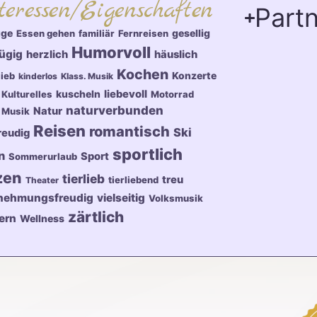
teressen/Eigenschaften
Partn
üge
gesellig
Essen gehen
familiär
Fernreisen
Humorvoll
ügig
herzlich
häuslich
Kochen
Konzerte
lieb
kinderlos
Klass. Musik
kuscheln
liebevoll
Kulturelles
Motorrad
naturverbunden
Natur
Musik
Reisen
romantisch
Ski
reudig
sportlich
n
Sport
Sommerurlaub
zen
tierlieb
treu
tierliebend
Theater
nehmungsfreudig
vielseitig
Volksmusik
zärtlich
ern
Wellness