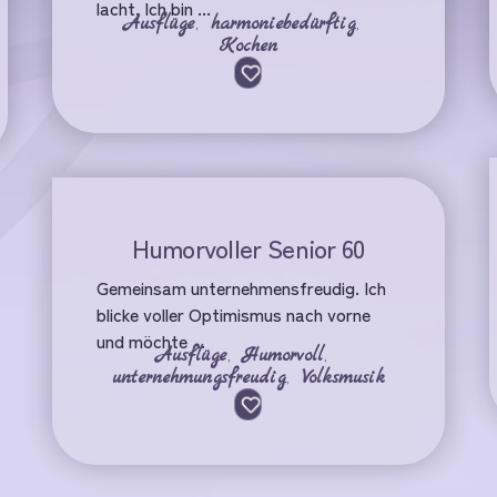
lacht. Ich bin ...
Ausflüge
,
harmoniebedürftig
,
Kochen
Humorvoller Senior 60
Gemeinsam unternehmensfreudig. Ich
blicke voller Optimismus nach vorne
und möchte ...
Ausflüge
,
Humorvoll
,
unternehmungsfreudig
,
Volksmusik