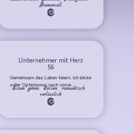
Humorvoll
Unternehmer mit Herz
56
Gemeinsam das Leben feiern. Ich blicke
voller Optimismus nach vorne ...
Essen gehen
,
Reisen
,
romantisch
,
verlässlich