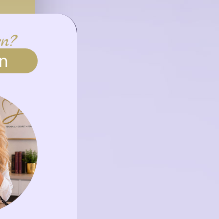
en?
n