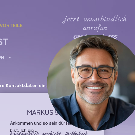
jetzt unverbindlich
VORTEILE
anrufen
0664 2201 555
ST
EN
hre Kontaktdaten ein.
MARKUS 58/1,82
Ankommen und so sein dürfen, wie du
bist. Ich bin ...
handwerklich geschickt
,
Hobbykoch
,