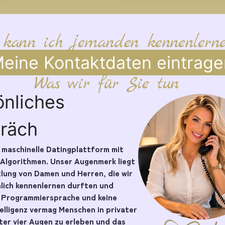
 kann ich jemanden kennenlern
eine Kontaktdaten eintrage
Was wir für Sie tun
önliches
räch
e maschinelle Datingplattform mit
 Algorithmen. Unser Augenmerk liegt
tlung von Damen und Herren, die wir
nlich kennenlernen durften und
e Programmiersprache und keine
telligenz vermag Menschen in privater
er vier Augen zu erleben und das