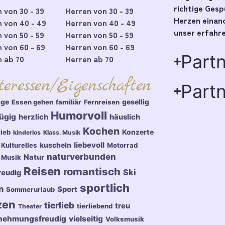
richtige Ges
 von 30 - 39
Herren von 30 - 39
Herzen einand
 von 40 - 49
Herren von 40 - 49
unser erfahre
 von 50 - 59
Herren von 50 - 59
 von 60 - 69
Herren von 60 - 69
Part
 ab 70
Herren ab 70
teressen/Eigenschaften
Partn
üge
gesellig
Essen gehen
familiär
Fernreisen
Humorvoll
ügig
herzlich
häuslich
Kochen
Konzerte
lieb
kinderlos
Klass. Musik
kuscheln
liebevoll
Kulturelles
Motorrad
naturverbunden
Natur
Musik
Reisen
romantisch
Ski
reudig
sportlich
n
Sport
Sommerurlaub
zen
tierlieb
treu
tierliebend
Theater
nehmungsfreudig
vielseitig
Volksmusik