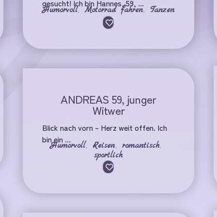
gesucht! Ich bin Hannes, 59, ...
Humorvoll
,
Motorrad fahren
,
Tanzen
ANDREAS 59, junger
Witwer
Blick nach vorn – Herz weit offen. Ich
bin ein ...
Humorvoll
,
Reisen
,
romantisch
,
sportlich