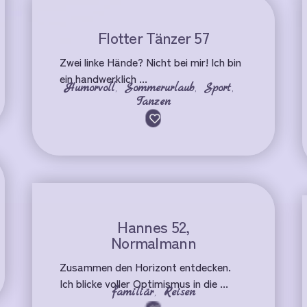
Flotter Tänzer 57
Zwei linke Hände? Nicht bei mir! Ich bin
ein handwerklich ...
Humorvoll
,
Sommerurlaub
,
Sport
,
Tanzen
Hannes 52,
Normalmann
Zusammen den Horizont entdecken.
Ich blicke voller Optimismus in die ...
familiär
,
Reisen