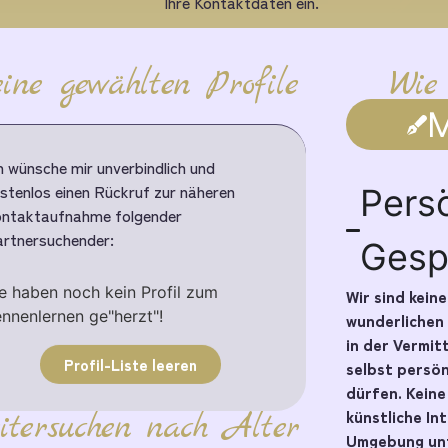
Ihre Kontaktdaten ein.
ine gewählten Profile
Wie
M
h wünsche mir unverbindlich und
stenlos einen Rückruf zur näheren
Pers
ntaktaufnahme folgender
rtnersuchender:
Gesp
e haben noch kein Profil zum
Wir sind kein
nnenlernen ge"herzt"!
wunderlichen
in der Vermit
Profil-Liste leeren
selbst persö
dürfen. Kein
künstliche In
itersuchen nach Alter
Umgebung unt