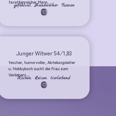
facettenreicher Mann, ...
gefühlvoll
,
Handwerker
,
Tanzen
Junger Witwer 54/1,83
fescher, humorvoller, Abteilungsleiter
u. Hobbykoch sucht die Frau zum
Verlieben! ...
Kochen
,
Reisen
,
tierleibend