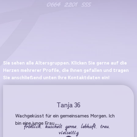
0664 2201 555
KUSCHELT GERNE
Sie sehen alle Altersgruppen. Klicken Sie gerne auf die
Herzen mehrerer Profile, die Ihnen gefallen und tragen
Sie anschließend unten Ihre Kontaktdaten ein!
Tanja 36
Wachgeküsst für ein gemeinsames Morgen. Ich
bin eine junge Frau ...
fröhlich
,
kuschelt gerne
,
lebhaft
,
treu
,
vielseitig