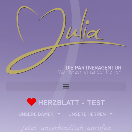
DIE PARTNERAGENTUR
Wo Herzen einander treffen
HERZBLATT - TEST
UNSERE DAMEN
UNSERE HERREN
jetzt unverbindlich anrufen