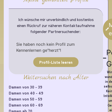
Ich wünsche mir unverbindlich und kostenlos
M
einen Rückruf zur näheren Kontaktaufnahme
folgender Partnersuchender:
e
Sie haben noch kein Profil zum
Kennenlernen ge"herzt"!
P
G
Profil-Liste leeren
Wir
Weitersuchen nach Alter
wund
in d
selbs
Damen von 30 - 39
Kei
Damen von 40 - 49
Intel
Damen von 50 - 59
un
Damen von 60 - 69
Ge
e
Damen ab 70