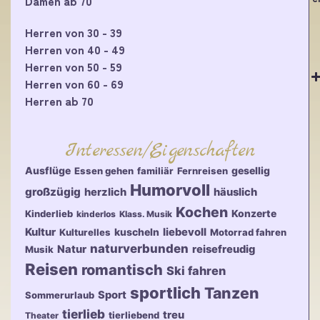
Damen ab 70
Herren von 30 - 39
Herren von 40 - 49
Herren von 50 - 59
Herren von 60 - 69
Herren ab 70
Interessen/Eigenschaften
Ausflüge
gesellig
Essen gehen
familiär
Fernreisen
Humorvoll
großzügig
herzlich
häuslich
Kochen
Konzerte
Kinderlieb
kinderlos
Klass. Musik
Kultur
kuscheln
liebevoll
Kulturelles
Motorrad fahren
naturverbunden
Natur
reisefreudig
Musik
Reisen
romantisch
Ski fahren
sportlich
Tanzen
Sport
Sommerurlaub
tierlieb
treu
tierliebend
Theater