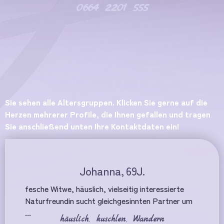
0664 2201 555
KUSCHLEN
Sie sehen alle Altersgruppen. Klicken Sie gerne auf die
Herzen mehrerer Profile, die Ihnen gefallen und tragen
Sie anschließend unten Ihre Kontaktdaten ein!
Johanna, 69J.
fesche Witwe, häuslich, vielseitig interessierte
Naturfreundin sucht gleichgesinnten Partner um
...
häuslich
,
kuschlen
,
Wandern