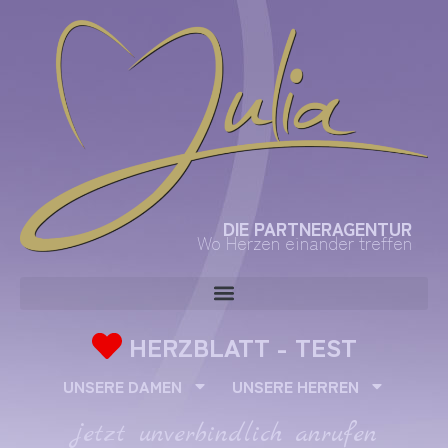
DIE PARTNERAGENTUR
Wo Herzen einander treffen
HERZBLATT - TEST
UNSERE DAMEN
UNSERE HERREN
jetzt unverbindlich anrufen