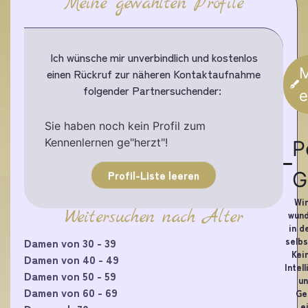
Meine gewählten Profile
Ich wünsche mir unverbindlich und kostenlos
M
einen Rückruf zur näheren Kontaktaufnahme
folgender Partnersuchender:
e
Sie haben noch kein Profil zum
Kennenlernen ge"herzt"!
P
G
Profil-Liste leeren
Wir
Weitersuchen nach Alter
wund
in d
selbs
Damen von 30 - 39
Kei
Damen von 40 - 49
Intel
Damen von 50 - 59
un
Damen von 60 - 69
Ge
e