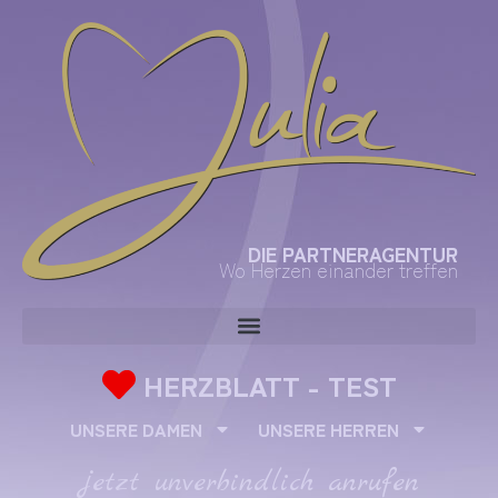
DIE PARTNERAGENTUR
Wo Herzen einander treffen
HERZBLATT - TEST
UNSERE DAMEN
UNSERE HERREN
jetzt unverbindlich anrufen