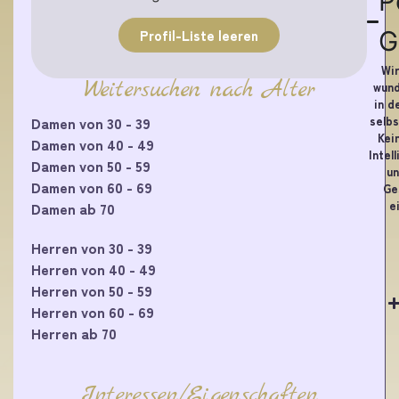
P
G
Profil-Liste leeren
Wir
Weitersuchen nach Alter
wund
in d
selbs
Damen von 30 - 39
Kei
Damen von 40 - 49
Intel
Damen von 50 - 59
un
Damen von 60 - 69
Ge
e
Damen ab 70
Herren von 30 - 39
Herren von 40 - 49
Herren von 50 - 59
Herren von 60 - 69
Herren ab 70
Interessen/Eigenschaften