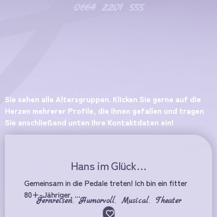
0664 2201 555
MUSICAL
Sie sehen alle Altersgruppen. Klicken Sie gerne auf die
Herzen mehrerer Profile, die Ihnen gefallen und tragen
Sie anschließend unten Ihre Kontaktdaten ein!
Hans im Glück…
Gemeinsam in die Pedale treten! Ich bin ein fitter
80+-Jähriger, ...
Fernreisen
,
Humorvoll
,
Musical
,
Theater