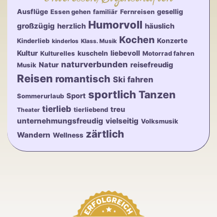
Ausflüge
gesellig
Essen gehen
familiär
Fernreisen
Humorvoll
großzügig
herzlich
häuslich
Kochen
Konzerte
Kinderlieb
kinderlos
Klass. Musik
Kultur
kuscheln
liebevoll
Kulturelles
Motorrad fahren
naturverbunden
Natur
reisefreudig
Musik
Reisen
romantisch
Ski fahren
sportlich
Tanzen
Sport
Sommerurlaub
tierlieb
treu
tierliebend
Theater
unternehmungsfreudig
vielseitig
Volksmusik
zärtlich
Wandern
Wellness