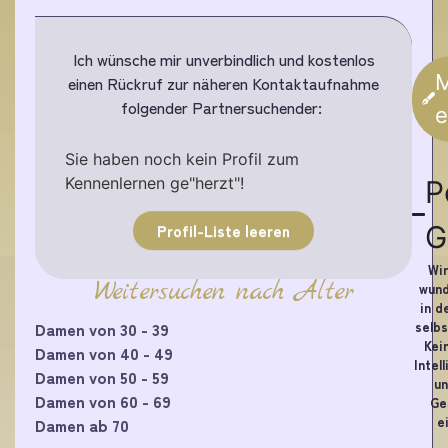
Ich wünsche mir unverbindlich und kostenlos
M
einen Rückruf zur näheren Kontaktaufnahme
folgender Partnersuchender:
e
Sie haben noch kein Profil zum
Kennenlernen ge"herzt"!
P
G
Profil-Liste leeren
Wir
Weitersuchen nach Alter
wund
in d
selbs
Damen von 30 - 39
Kei
Damen von 40 - 49
Intel
Damen von 50 - 59
un
Damen von 60 - 69
Ge
e
Damen ab 70