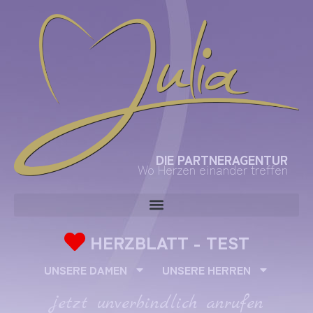
DIE PARTNERAGENTUR
Wo Herzen einander treffen
HERZBLATT - TEST
UNSERE DAMEN
UNSERE HERREN
jetzt unverbindlich anrufen