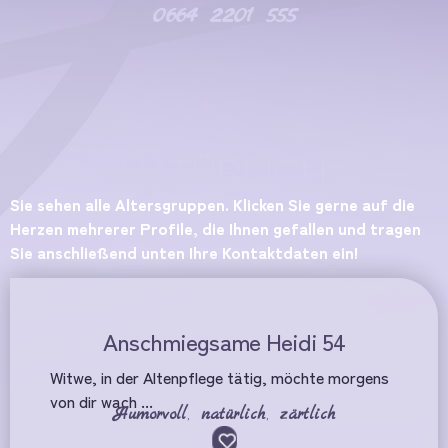
0664 2201 555
NATÜRLICH
Sie sehen alle Altersgruppen. Klicken Sie gerne auf die
Herzen mehrerer Profile, die Ihnen gefallen und tragen
Sie anschließend unten Ihre Kontaktdaten ein!
Anschmiegsame Heidi 54
Witwe, in der Altenpflege tätig, möchte morgens
von dir wach ...
Humorvoll
,
natürlich
,
zärtlich