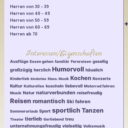
Herren von 30 - 39
Herren von 40 - 49
Herren von 50 - 59
Herren von 60 - 69
Herren ab 70
Interessen/Eigenschaften
Ausflüge
gesellig
Essen gehen
familiär
Fernreisen
Humorvoll
großzügig
herzlich
häuslich
Kochen
Konzerte
Kinderlieb
kinderlos
Klass. Musik
Kultur
kuscheln
liebevoll
Kulturelles
Motorrad fahren
naturverbunden
Natur
reisefreudig
Musik
Reisen
romantisch
Ski fahren
sportlich
Tanzen
Sport
Sommerurlaub
tierlieb
treu
tierliebend
Theater
unternehmungsfreudig
vielseitig
Volksmusik