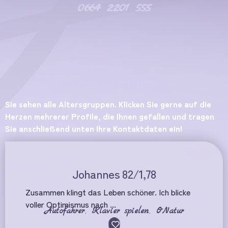
0664 2201 555
ONATUR
Sie sehen alle Altersgruppen. Klicken Sie gerne auf die
Herzen mehrerer Profile, die Ihnen gefallen und tragen
Sie anschließend unten Ihre Kontaktdaten ein!
Johannes 82/1,78
Zusammen klingt das Leben schöner. Ich blicke
voller Optimismus nach ...
Autofahrer
,
Klavier spielen
,
ONatur