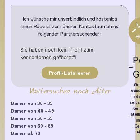
Ich wünsche mir unverbindlich und kostenlos
M
einen Rückruf zur näheren Kontaktaufnahme
folgender Partnersuchender:
e
Sie haben noch kein Profil zum
Kennenlernen ge"herzt"!
P
G
Profil-Liste leeren
Wir
Weitersuchen nach Alter
wund
in d
selbs
Damen von 30 - 39
Kei
Damen von 40 - 49
Intel
Damen von 50 - 59
un
Damen von 60 - 69
Ge
e
Damen ab 70