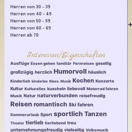
Herren von 30 - 39
Herren von 40 - 49
Herren von 50 - 59
Herren von 60 - 69
Herren ab 70
Interessen/Eigenschaften
Ausflüge
gesellig
Essen gehen
familiär
Fernreisen
Humorvoll
großzügig
herzlich
häuslich
Kochen
Konzerte
Kinderlieb
kinderlos
Klass. Musik
Kultur
kuscheln
liebevoll
Kulturelles
Motorrad fahren
naturverbunden
Natur
reisefreudig
Musik
Reisen
romantisch
Ski fahren
sportlich
Tanzen
Sport
Sommerurlaub
tierlieb
treu
tierliebend
Theater
unternehmungsfreudig
vielseitig
Volksmusik