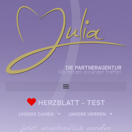
DIE PARTNERAGENTUR
Wo Herzen einander treffen
HERZBLATT - TEST
UNSERE DAMEN
UNSERE HERREN
jetzt unverbindlich anrufen