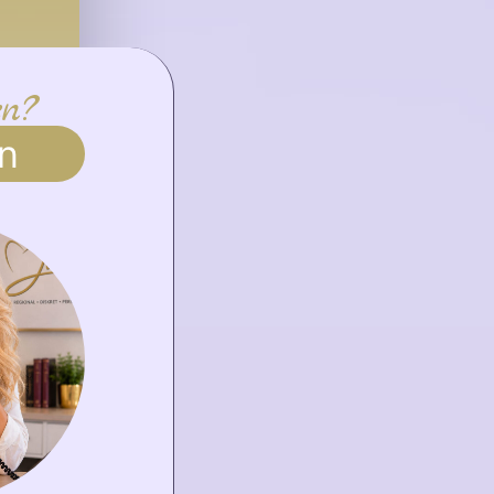
en?
n