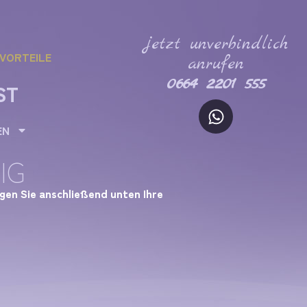
jetzt unverbindlich
VORTEILE
anrufen
0664 2201 555
ST
EN
IG
agen Sie anschließend unten Ihre