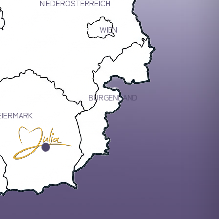
NIEDERÖSTERREICH
WIEN
BURGENLAND
EIERMARK