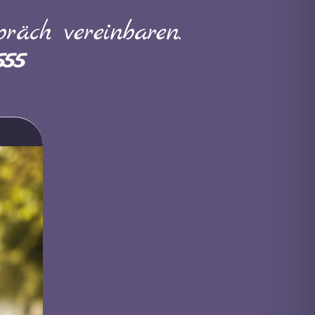
räch vereinbaren.
555