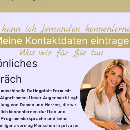
 kann ich jemanden kennenlern
eine Kontaktdaten eintrage
Was wir für Sie tun
önliches
räch
e maschinelle Datingplattform mit
 Algorithmen. Unser Augenmerk liegt
tlung von Damen und Herren, die wir
nlich kennenlernen durften und
e Programmiersprache und keine
telligenz vermag Menschen in privater