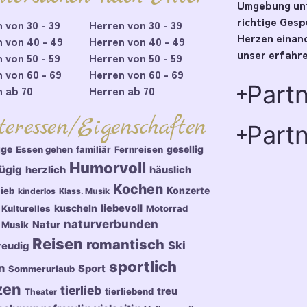
Umgebung unt
richtige Ges
 von 30 - 39
Herren von 30 - 39
Herzen einand
 von 40 - 49
Herren von 40 - 49
unser erfahre
 von 50 - 59
Herren von 50 - 59
 von 60 - 69
Herren von 60 - 69
Part
 ab 70
Herren ab 70
teressen/Eigenschaften
Partn
üge
gesellig
Essen gehen
familiär
Fernreisen
Humorvoll
ügig
herzlich
häuslich
Kochen
Konzerte
lieb
kinderlos
Klass. Musik
kuscheln
liebevoll
Kulturelles
Motorrad
naturverbunden
Natur
Musik
Reisen
romantisch
Ski
reudig
sportlich
n
Sport
Sommerurlaub
zen
tierlieb
treu
tierliebend
Theater