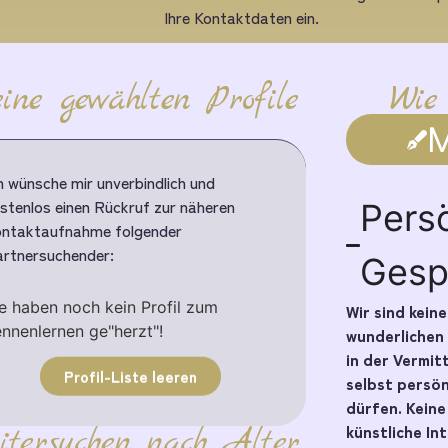
Ihre Kontaktdaten ein.
ine gewählten Profile
Wie
M
h wünsche mir unverbindlich und
stenlos einen Rückruf zur näheren
Pers
ntaktaufnahme folgender
rtnersuchender:
Gesp
e haben noch kein Profil zum
Wir sind kein
nnenlernen ge"herzt"!
wunderlichen
in der Vermit
Profil-Liste leeren
selbst persö
dürfen. Kein
künstliche In
itersuchen nach Alter