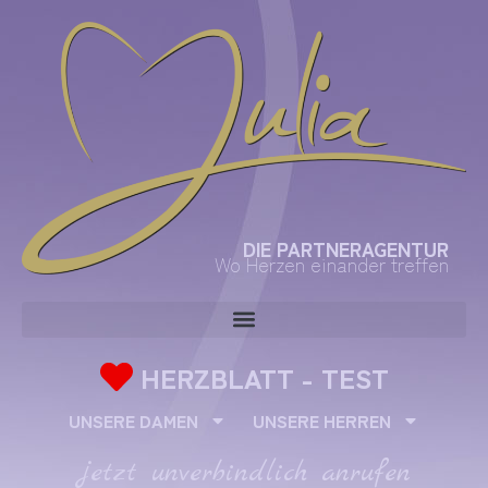
DIE PARTNERAGENTUR
Wo Herzen einander treffen
HERZBLATT - TEST
UNSERE DAMEN
UNSERE HERREN
jetzt unverbindlich anrufen