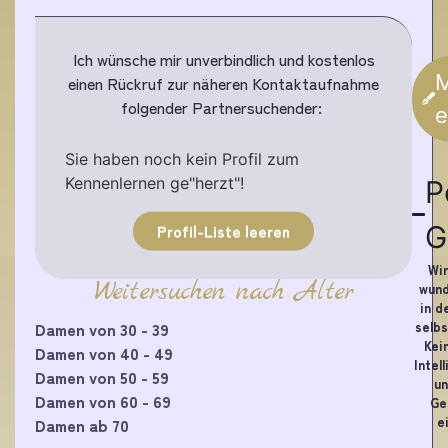
Ich wünsche mir unverbindlich und kostenlos
M
einen Rückruf zur näheren Kontaktaufnahme
folgender Partnersuchender:
e
Sie haben noch kein Profil zum
Kennenlernen ge"herzt"!
P
G
Profil-Liste leeren
Wir
Weitersuchen nach Alter
wund
in d
selbs
Damen von 30 - 39
Kei
Damen von 40 - 49
Intel
Damen von 50 - 59
un
Damen von 60 - 69
Ge
e
Damen ab 70