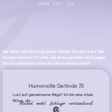
0664 2201 555
VERSTÄNDISVOLL
Sie sehen alle Altersgruppen. Klicken Sie gerne auf die
Herzen mehrerer Profile, die Ihnen gefallen und tragen
Sie anschließend unten Ihre Kontaktdaten ein!
Humorvolle Gerlinde 70
Lust auf gemeinsame Wege? Ich bin eine vitale
Witwe, die ...
Kochen
,
mobil
,
Schlager
,
verständisvoll