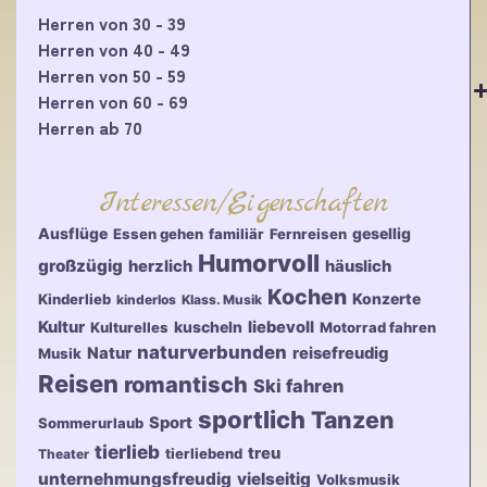
Herren von 30 - 39
Herren von 40 - 49
Herren von 50 - 59
Herren von 60 - 69
Herren ab 70
Interessen/Eigenschaften
Ausflüge
gesellig
Essen gehen
familiär
Fernreisen
Humorvoll
großzügig
herzlich
häuslich
Kochen
Konzerte
Kinderlieb
kinderlos
Klass. Musik
Kultur
kuscheln
liebevoll
Kulturelles
Motorrad fahren
naturverbunden
Natur
reisefreudig
Musik
Reisen
romantisch
Ski fahren
sportlich
Tanzen
Sport
Sommerurlaub
tierlieb
treu
tierliebend
Theater
unternehmungsfreudig
vielseitig
Volksmusik