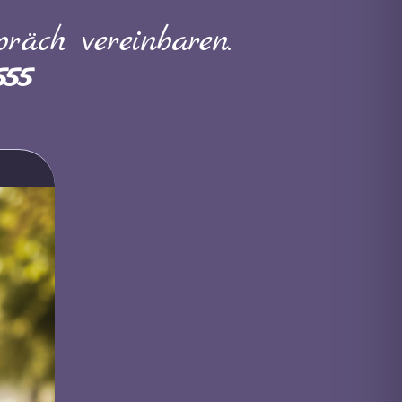
räch vereinbaren.
555