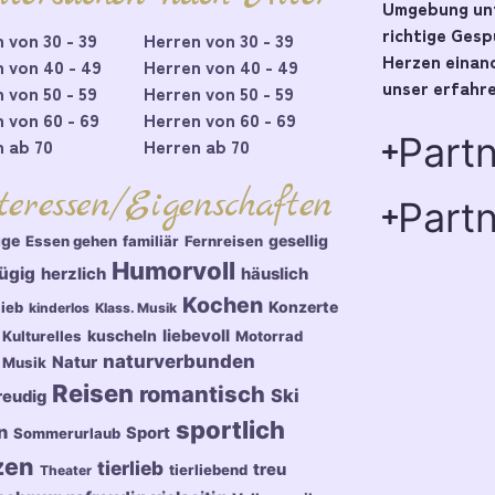
Umgebung unt
richtige Ges
 von 30 - 39
Herren von 30 - 39
Herzen einand
 von 40 - 49
Herren von 40 - 49
unser erfahre
 von 50 - 59
Herren von 50 - 59
 von 60 - 69
Herren von 60 - 69
Part
 ab 70
Herren ab 70
teressen/Eigenschaften
Partn
üge
gesellig
Essen gehen
familiär
Fernreisen
Humorvoll
ügig
herzlich
häuslich
Kochen
Konzerte
lieb
kinderlos
Klass. Musik
kuscheln
liebevoll
Kulturelles
Motorrad
naturverbunden
Natur
Musik
Reisen
romantisch
Ski
reudig
sportlich
n
Sport
Sommerurlaub
zen
tierlieb
treu
tierliebend
Theater