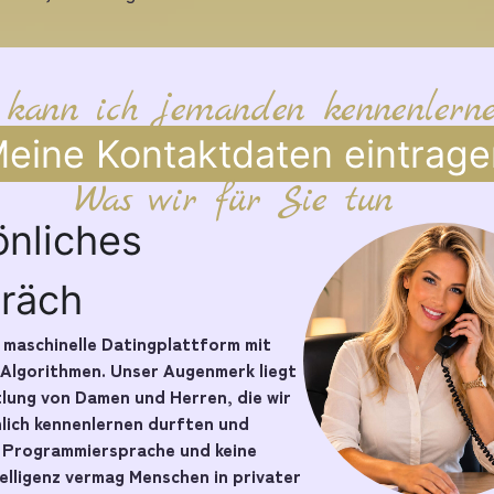
 kann ich jemanden kennenlern
eine Kontaktdaten eintrage
Was wir für Sie tun
önliches
räch
e maschinelle Datingplattform mit
 Algorithmen. Unser Augenmerk liegt
tlung von Damen und Herren, die wir
nlich kennenlernen durften und
e Programmiersprache und keine
telligenz vermag Menschen in privater