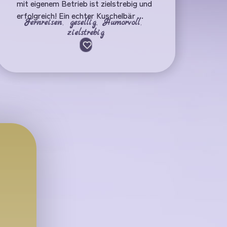
mit eigenem Betrieb ist zielstrebig und
erfolgreich! Ein echter Kuschelbär ...
Fernreisen
,
gesellig
,
Humorvoll
,
zielstrebig