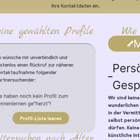
Ihre Kontaktdaten ein.
ine gewählten Profile
Wie
M
h wünsche mir unverbindlich und
stenlos einen Rückruf zur näheren
Pers
ntaktaufnahme folgender
rtnersuchender:
Gesp
e haben noch kein Profil zum
Wir sind kein
nnenlernen ge"herzt"!
wunderlichen
in der Vermit
Profil-Liste leeren
selbst persö
dürfen. Kein
künstliche In
itersuchen nach Alter