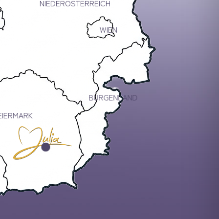
NIEDERÖSTERREICH
WIEN
BURGENLAND
EIERMARK