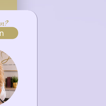
en?
n