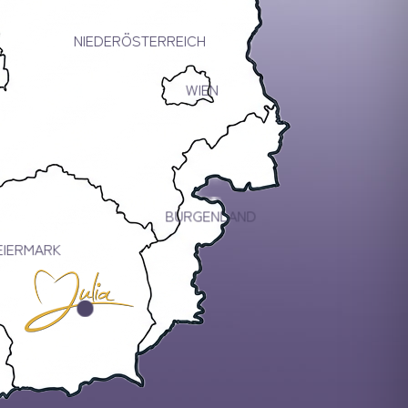
NIEDERÖSTERREICH
WIEN
BURGENLAND
EIERMARK