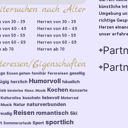
künstliche In
itersuchen nach Alter
Umgebung unt
richtige Ges
 von 30 - 39
Herren von 30 - 39
Herzen einand
 von 40 - 49
Herren von 40 - 49
unser erfahre
 von 50 - 59
Herren von 50 - 59
 von 60 - 69
Herren von 60 - 69
Part
 ab 70
Herren ab 70
teressen/Eigenschaften
Partn
üge
gesellig
Essen gehen
familiär
Fernreisen
Humorvoll
ügig
herzlich
häuslich
Kochen
Konzerte
lieb
kinderlos
Klass. Musik
kuscheln
liebevoll
Kulturelles
Motorrad
naturverbunden
Natur
Musik
Reisen
romantisch
Ski
reudig
sportlich
n
Sport
Sommerurlaub