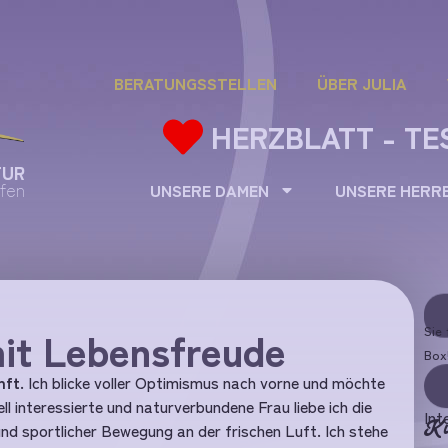
BERATUNGSSTELLEN
ÜBER JULIA
HERZBLATT - TE
TUR
fen
UNSERE DAMEN
UNSERE HERR
mit Lebensfreude
Sie 
Box
nft.
Ich blicke voller Optimismus nach vorne und möchte
ell interessierte und naturverbundene Frau liebe ich die
Int
Ku
nd sportlicher Bewegung an der frischen Luft. Ich stehe