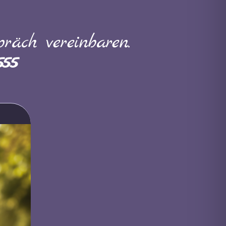
räch vereinbaren.
555