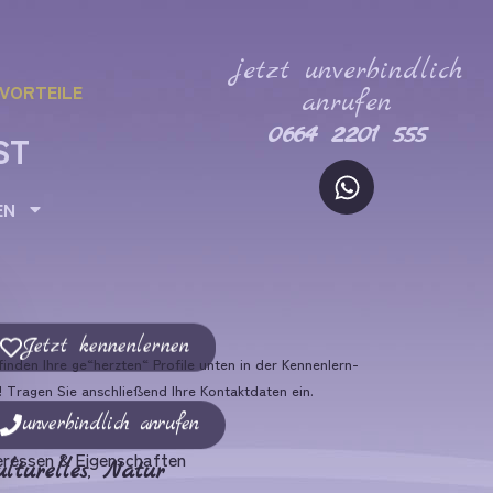
jetzt unverbindlich
VORTEILE
anrufen
0664 2201 555
ST
EN
Jetzt kennenlernen
finden Ihre ge“herzten“ Profile unten in der Kennenlern-
! Tragen Sie anschließend Ihre Kontaktdaten ein.
unverbindlich anrufen
eressen & Eigenschaften
lturelles
,
Natur