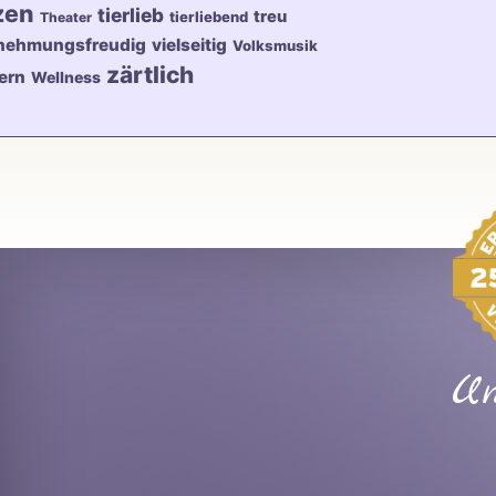
zen
tierlieb
treu
tierliebend
Theater
nehmungsfreudig
vielseitig
Volksmusik
zärtlich
ern
Wellness
Un