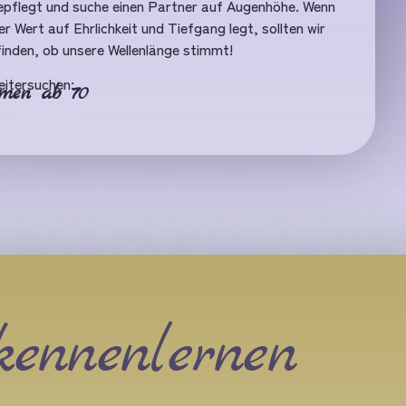
gepflegt und suche einen Partner auf Augenhöhe. Wenn
r Wert auf Ehrlichkeit und Tiefgang legt, sollten wir
sfinden, ob unsere Wellenlänge stimmt!
eitersuchen:
men ab 70
kennenlernen