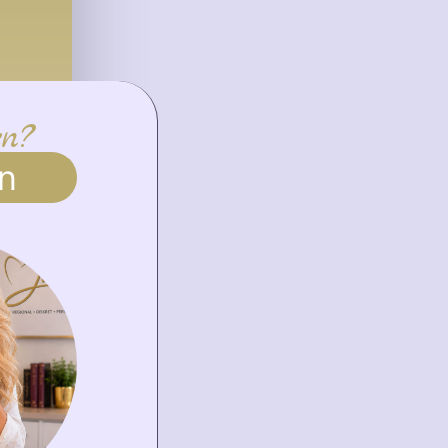
en?
n