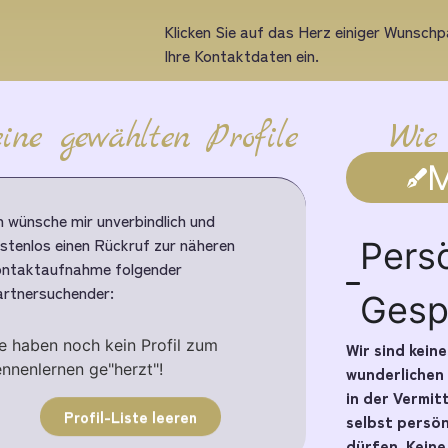
Klicken Sie auf das Herz einiger Wunschpa
Ihre Kontaktdaten ein.
ine gewählten Profile
Wie
M
h wünsche mir unverbindlich und
stenlos einen Rückruf zur näheren
Pers
ntaktaufnahme folgender
rtnersuchender:
Gesp
e haben noch kein Profil zum
Wir sind kein
nnenlernen ge"herzt"!
wunderlichen
in der Vermit
Profil-Liste leeren
selbst persö
dürfen. Kein