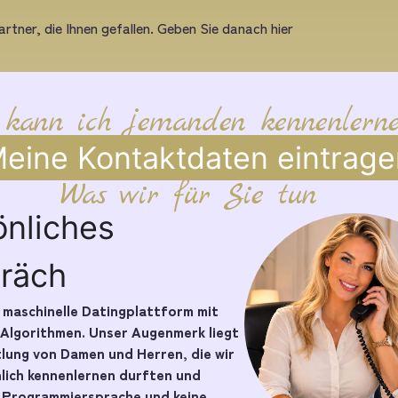
rtner, die Ihnen gefallen. Geben Sie danach hier
 kann ich jemanden kennenlern
eine Kontaktdaten eintrage
Was wir für Sie tun
önliches
räch
e maschinelle Datingplattform mit
 Algorithmen. Unser Augenmerk liegt
tlung von Damen und Herren, die wir
nlich kennenlernen durften und
e Programmiersprache und keine