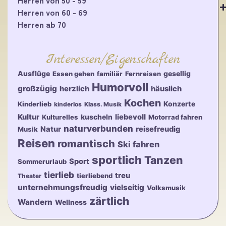
Herren von 60 - 69
Herren ab 70
Interessen/Eigenschaften
Ausflüge
gesellig
Essen gehen
familiär
Fernreisen
Humorvoll
großzügig
herzlich
häuslich
Kochen
Konzerte
Kinderlieb
kinderlos
Klass. Musik
Kultur
kuscheln
liebevoll
Kulturelles
Motorrad fahren
naturverbunden
Natur
reisefreudig
Musik
Reisen
romantisch
Ski fahren
sportlich
Tanzen
Sport
Sommerurlaub
tierlieb
treu
tierliebend
Theater
unternehmungsfreudig
vielseitig
Volksmusik
zärtlich
Wandern
Wellness