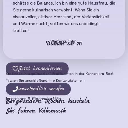
schätze die Balance. Ich bin eine gute Hausfrau, die
Sie gerne kulinarisch verwöhnt. Wenn Sie ein
niveauvoller, aktiver Herr sind, der Verlässlichkeit
und Wärme sucht, sollten wir uns unbedingt
treffen!
Weitersuchen:
Damen ab 70
Jetzt kennenlernen
Sie finden Ihre ge“herzten“ Profile unten in der Kennenlern-Box!
Tragen Sie anschließend Ihre Kontaktdaten ein.
unverbindlich anrufen
Interessen & Eigenschaften
Bergwandern
,
Kochen
,
kuscheln
,
Ski fahren
,
Volksmusik