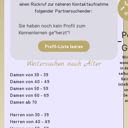
M
einen Rückruf zur näheren Kontaktaufnahme
folgender Partnersuchender:
e
Sie haben noch kein Profil zum
Kennenlernen ge"herzt"!
P
G
Profil-Liste leeren
Wir
Weitersuchen nach Alter
wund
in d
selbs
Damen von 30 - 39
Kei
Damen von 40 - 49
Intel
Damen von 50 - 59
un
Damen von 60 - 69
Ge
e
Damen ab 70
Herren von 30 - 39
Herren von 40 - 49
Herren von 50 - 59