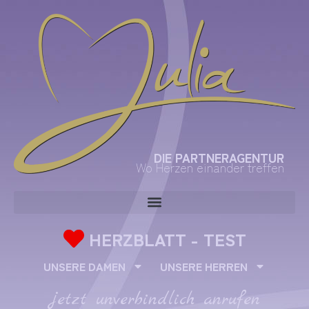
DIE PARTNERAGENTUR
Wo Herzen einander treffen
HERZBLATT - TEST
UNSERE DAMEN
UNSERE HERREN
jetzt unverbindlich anrufen