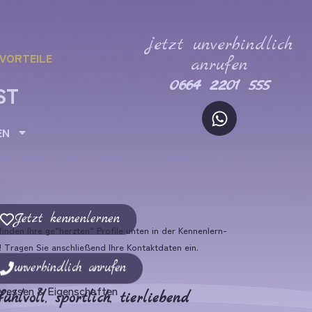
jetzt unverbindlich
VORTEILE
anrufen
0664 2201 555
ST
EN
Jetzt kennenlernen
finden Ihre ge“herzten“ Profile unten in der Kennenlern-
! Tragen Sie anschließend Ihre Kontaktdaten ein.
unverbindlich anrufen
eressen & Eigenschaften
fühlvoll
,
sportlich
,
tierliebend