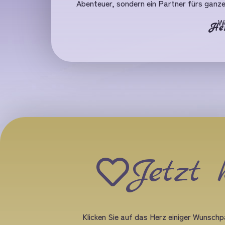
Abenteuer, sondern ein Partner fürs ganz
W
He
Jetzt 
Klicken Sie auf das Herz einiger Wunschpa