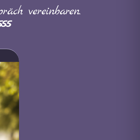
räch vereinbaren.
555