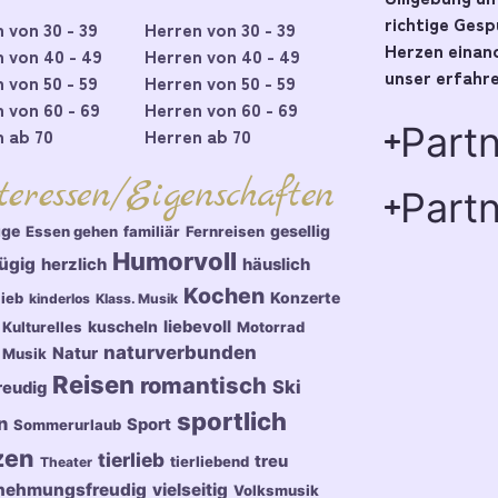
richtige Ges
 von 30 - 39
Herren von 30 - 39
Herzen einand
 von 40 - 49
Herren von 40 - 49
unser erfahre
 von 50 - 59
Herren von 50 - 59
 von 60 - 69
Herren von 60 - 69
Part
 ab 70
Herren ab 70
teressen/Eigenschaften
Partn
üge
gesellig
Essen gehen
familiär
Fernreisen
Humorvoll
ügig
herzlich
häuslich
Kochen
Konzerte
lieb
kinderlos
Klass. Musik
kuscheln
liebevoll
Kulturelles
Motorrad
naturverbunden
Natur
Musik
Reisen
romantisch
Ski
reudig
sportlich
n
Sport
Sommerurlaub
zen
tierlieb
treu
tierliebend
Theater
nehmungsfreudig
vielseitig
Volksmusik