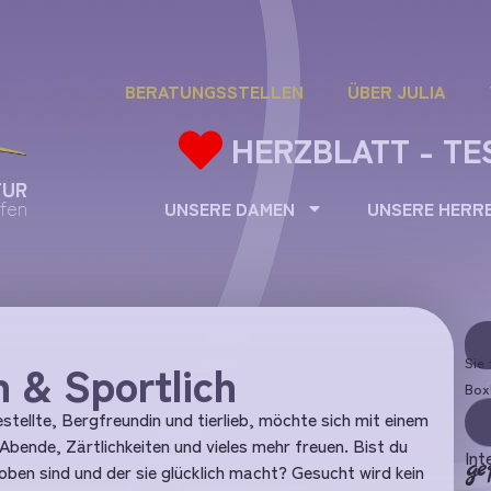
BERATUNGSSTELLEN
ÜBER JULIA
HERZBLATT - TE
TUR
fen
UNSERE DAMEN
UNSERE HERR
 & Sportlich
Sie 
Box
gestellte, Bergfreundin und tierlieb, möchte sich mit einem
bende, Zärtlichkeiten und vieles mehr freuen. Bist du
Int
ge
ben sind und der sie glücklich macht? Gesucht wird kein