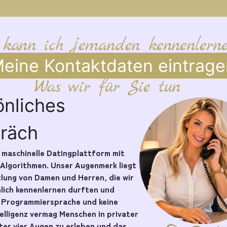
 kann ich jemanden kennenlern
eine Kontaktdaten eintrage
Was wir für Sie tun
önliches
räch
e maschinelle Datingplattform mit
 Algorithmen. Unser Augenmerk liegt
tlung von Damen und Herren, die wir
nlich kennenlernen durften und
e Programmiersprache und keine
telligenz vermag Menschen in privater
er vier Augen zu erleben und das