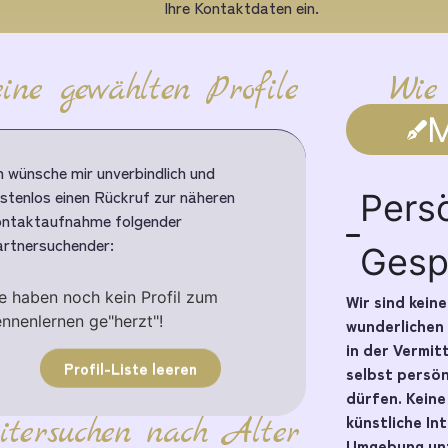
Ihre Kontaktdaten ein.
ine gewählten Profile
Wie
M
h wünsche mir unverbindlich und
stenlos einen Rückruf zur näheren
Pers
ntaktaufnahme folgender
rtnersuchender:
Gesp
e haben noch kein Profil zum
Wir sind kein
nnenlernen ge"herzt"!
wunderlichen
in der Vermit
Profil-Liste leeren
selbst persö
dürfen. Kein
künstliche In
itersuchen nach Alter
Umgebung unt