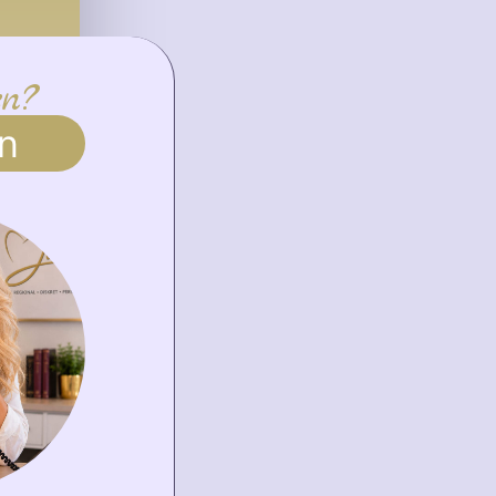
en?
n