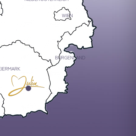
WIEN
BURGENLAND
EIERMARK