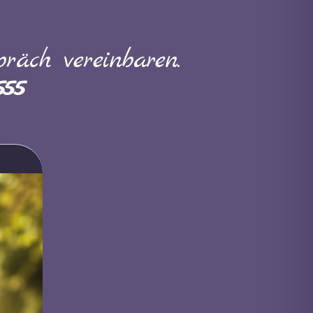
räch vereinbaren.
555