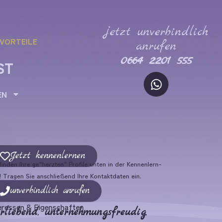
jetzt unverbindlich
VORTEILE
anrufen
0664 2201 555
ST
EN
Jetzt kennenlernen
finden Ihre ge“herzten“ Profile unten in der Kennenlern-
! Tragen Sie anschließend Ihre Kontaktdaten ein.
unverbindlich anrufen
eressen & Eigenschaften
erliebend
,
unternehmungsfreudig
,