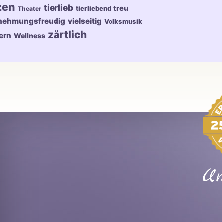
zen
tierlieb
treu
tierliebend
Theater
nehmungsfreudig
vielseitig
Volksmusik
zärtlich
ern
Wellness
Un