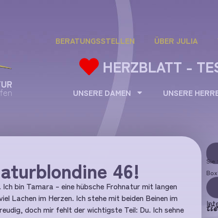
BERATUNGSSTELLEN
ÜBER JULIA
HERZBLATT - TE
TUR
fen
UNSERE DAMEN
UNSERE HERR
aturblondine 46!
Sie 
Box
.
Ich bin Tamara – eine hübsche Frohnatur mit langen
viel Lachen im Herzen. Ich stehe mit beiden Beinen im
Int
ti
udig, doch mir fehlt der wichtigste Teil: Du. Ich sehne