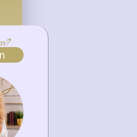
en?
n