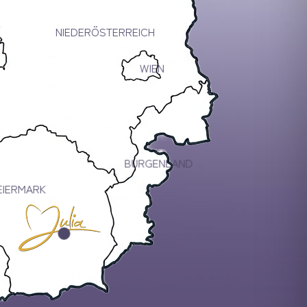
NIEDERÖSTERREICH
WIEN
BURGENLAND
EIERMARK