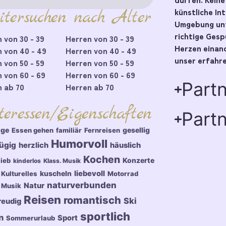
künstliche In
itersuchen nach Alter
Umgebung unt
richtige Ges
 von 30 - 39
Herren von 30 - 39
Herzen einand
 von 40 - 49
Herren von 40 - 49
unser erfahre
 von 50 - 59
Herren von 50 - 59
 von 60 - 69
Herren von 60 - 69
Part
 ab 70
Herren ab 70
teressen/Eigenschaften
Partn
üge
gesellig
Essen gehen
familiär
Fernreisen
Humorvoll
ügig
herzlich
häuslich
Kochen
Konzerte
lieb
kinderlos
Klass. Musik
kuscheln
liebevoll
Kulturelles
Motorrad
naturverbunden
Natur
Musik
Reisen
romantisch
Ski
reudig
sportlich
n
Sport
Sommerurlaub