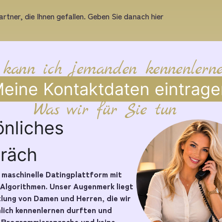
rtner, die Ihnen gefallen. Geben Sie danach hier
 kann ich jemanden kennenlern
eine Kontaktdaten eintrage
Was wir für Sie tun
önliches
räch
e maschinelle Datingplattform mit
 Algorithmen. Unser Augenmerk liegt
tlung von Damen und Herren, die wir
nlich kennenlernen durften und
e Programmiersprache und keine