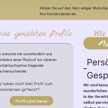
Klicken Sie auf das Herz einiger Wunschpa
Ihre Kontaktdaten ein.
ine gewählten Profile
Wie
M
h wünsche mir unverbindlich und
stenlos einen Rückruf zur näheren
Pers
ntaktaufnahme folgender
rtnersuchender:
Gesp
e haben noch kein Profil zum
Wir sind kein
nnenlernen ge"herzt"!
wunderlichen
in der Vermit
Profil-Liste leeren
selbst persö
dürfen. Kein