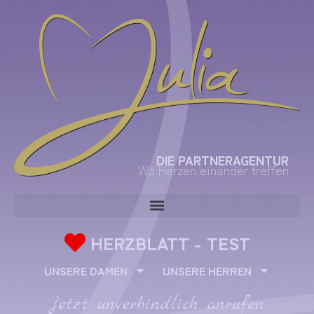
DIE PARTNERAGENTUR
Wo Herzen einander treffen
HERZBLATT - TEST
UNSERE DAMEN
UNSERE HERREN
jetzt unverbindlich anrufen