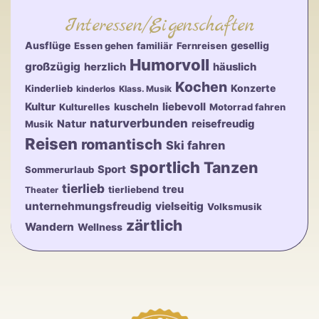
Interessen/Eigenschaften
Ausflüge
gesellig
Essen gehen
familiär
Fernreisen
Humorvoll
großzügig
herzlich
häuslich
Kochen
Konzerte
Kinderlieb
kinderlos
Klass. Musik
Kultur
kuscheln
liebevoll
Kulturelles
Motorrad fahren
naturverbunden
Natur
reisefreudig
Musik
Reisen
romantisch
Ski fahren
sportlich
Tanzen
Sport
Sommerurlaub
tierlieb
treu
tierliebend
Theater
unternehmungsfreudig
vielseitig
Volksmusik
zärtlich
Wandern
Wellness