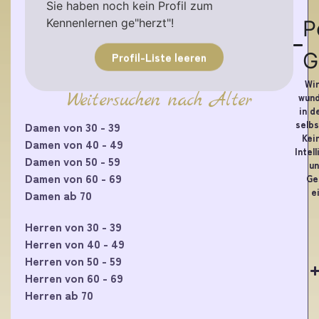
Sie haben noch kein Profil zum
Kennenlernen ge"herzt"!
P
G
Profil-Liste leeren
Wir
Weitersuchen nach Alter
wund
in d
selbs
Damen von 30 - 39
Kei
Damen von 40 - 49
Intel
Damen von 50 - 59
un
Damen von 60 - 69
Ge
e
Damen ab 70
Herren von 30 - 39
Herren von 40 - 49
Herren von 50 - 59
Herren von 60 - 69
Herren ab 70