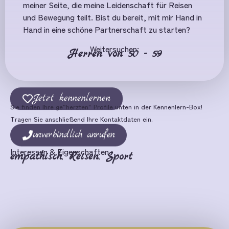
meiner Seite, die meine Leidenschaft für Reisen
und Bewegung teilt. Bist du bereit, mit mir Hand in
Hand in eine schöne Partnerschaft zu starten?
Weitersuchen:
Herren von 50 - 59
Jetzt kennenlernen
Sie finden Ihre ge“herzten“ Profile unten in der Kennenlern-Box!
Tragen Sie anschließend Ihre Kontaktdaten ein.
unverbindlich anrufen
Interessen & Eigenschaften
empathisch
,
Reisen
,
Sport