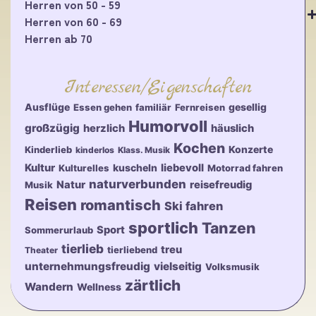
Herren von 50 - 59
Herren von 60 - 69
Herren ab 70
Interessen/Eigenschaften
Ausflüge
gesellig
Essen gehen
familiär
Fernreisen
Humorvoll
großzügig
herzlich
häuslich
Kochen
Konzerte
Kinderlieb
kinderlos
Klass. Musik
Kultur
kuscheln
liebevoll
Kulturelles
Motorrad fahren
naturverbunden
Natur
reisefreudig
Musik
Reisen
romantisch
Ski fahren
sportlich
Tanzen
Sport
Sommerurlaub
tierlieb
treu
tierliebend
Theater
unternehmungsfreudig
vielseitig
Volksmusik
zärtlich
Wandern
Wellness