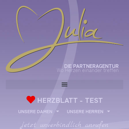
DIE PARTNERAGENTUR
Wo Herzen einander treffen
HERZBLATT - TEST
UNSERE DAMEN
UNSERE HERREN
jetzt unverbindlich anrufen