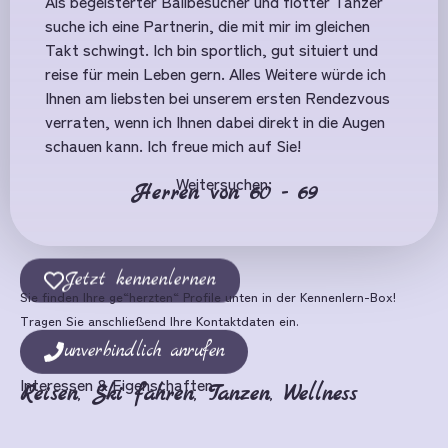
Als begeisterter Ballbesucher und flotter Tänzer
suche ich eine Partnerin, die mit mir im gleichen
Takt schwingt. Ich bin sportlich, gut situiert und
reise für mein Leben gern. Alles Weitere würde ich
Ihnen am liebsten bei unserem ersten Rendezvous
verraten, wenn ich Ihnen dabei direkt in die Augen
schauen kann. Ich freue mich auf Sie!
Weitersuchen:
Herren von 60 - 69
Jetzt kennenlernen
Sie finden Ihre ge“herzten“ Profile unten in der Kennenlern-Box!
Tragen Sie anschließend Ihre Kontaktdaten ein.
unverbindlich anrufen
Interessen & Eigenschaften
Reisen
,
Ski fahren
,
Tanzen
,
Wellness