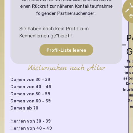
M
einen Rückruf zur näheren Kontaktaufnahme
folgender Partnersuchender:
e
Sie haben noch kein Profil zum
Kennenlernen ge"herzt"!
P
G
Profil-Liste leeren
Wir
Weitersuchen nach Alter
wund
in d
selbs
Damen von 30 - 39
Kei
Damen von 40 - 49
Intel
Damen von 50 - 59
un
Damen von 60 - 69
Ge
e
Damen ab 70
Herren von 30 - 39
Herren von 40 - 49