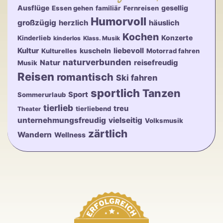
Ausflüge
gesellig
Essen gehen
familiär
Fernreisen
Humorvoll
großzügig
herzlich
häuslich
Kochen
Konzerte
Kinderlieb
kinderlos
Klass. Musik
Kultur
kuscheln
liebevoll
Kulturelles
Motorrad fahren
naturverbunden
Natur
reisefreudig
Musik
Reisen
romantisch
Ski fahren
sportlich
Tanzen
Sport
Sommerurlaub
tierlieb
treu
tierliebend
Theater
unternehmungsfreudig
vielseitig
Volksmusik
zärtlich
Wandern
Wellness