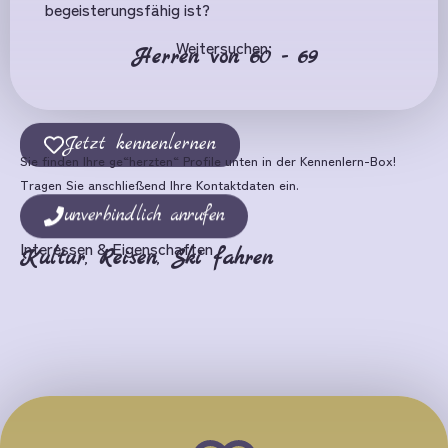
begeisterungsfähig ist?
Weitersuchen:
Herren von 60 - 69
Jetzt kennenlernen
Sie finden Ihre ge“herzten“ Profile unten in der Kennenlern-Box!
Tragen Sie anschließend Ihre Kontaktdaten ein.
unverbindlich anrufen
Interessen & Eigenschaften
Kultur
,
Reisen
,
Ski fahren