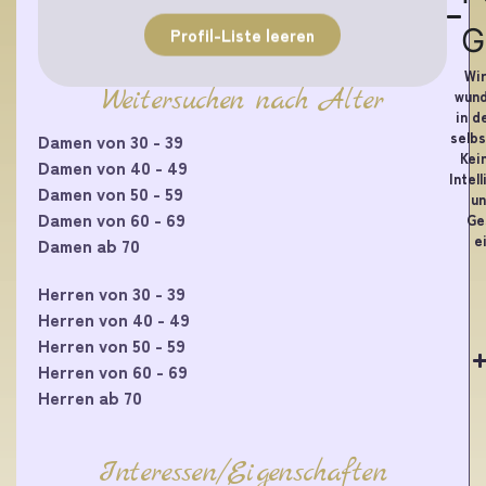
G
Profil-Liste leeren
Wir
Weitersuchen nach Alter
wund
in d
selbs
Damen von 30 - 39
Kei
Damen von 40 - 49
Intel
Damen von 50 - 59
un
Damen von 60 - 69
Ge
e
Damen ab 70
Herren von 30 - 39
Herren von 40 - 49
Herren von 50 - 59
Herren von 60 - 69
Herren ab 70
Interessen/Eigenschaften