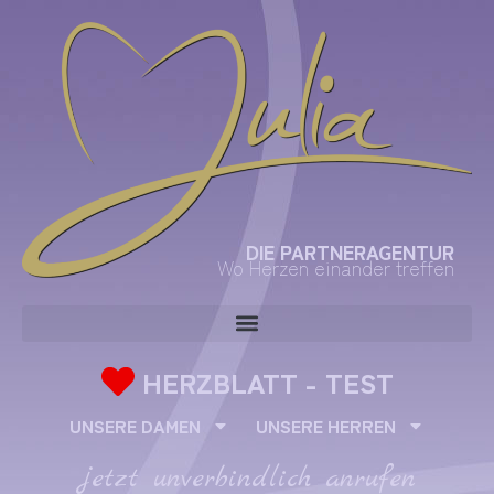
DIE PARTNERAGENTUR
Wo Herzen einander treffen
HERZBLATT - TEST
UNSERE DAMEN
UNSERE HERREN
jetzt unverbindlich anrufen