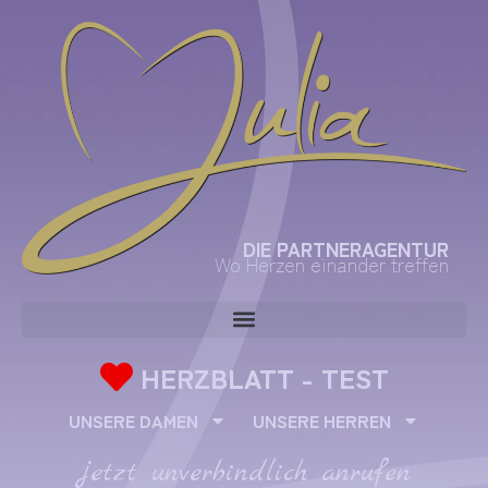
DIE PARTNERAGENTUR
Wo Herzen einander treffen
HERZBLATT - TEST
UNSERE DAMEN
UNSERE HERREN
jetzt unverbindlich anrufen