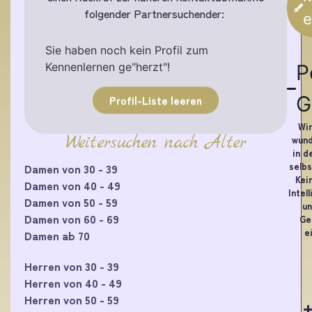
folgender Partnersuchender:
e
Sie haben noch kein Profil zum
Kennenlernen ge"herzt"!
P
G
Profil-Liste leeren
Wir
Weitersuchen nach Alter
wund
in d
selbs
Damen von 30 - 39
Kei
Damen von 40 - 49
Intel
Damen von 50 - 59
un
Damen von 60 - 69
Ge
e
Damen ab 70
Herren von 30 - 39
Herren von 40 - 49
Herren von 50 - 59