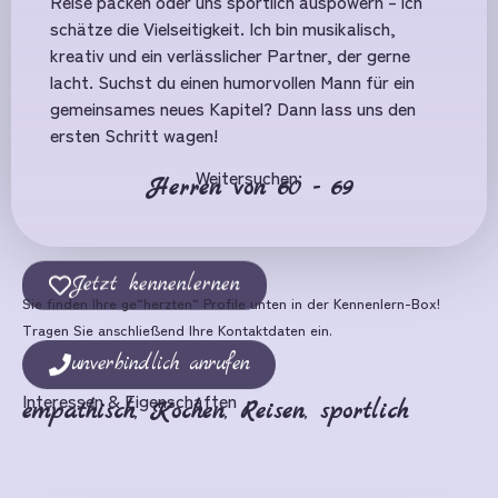
Reise packen oder uns sportlich auspowern – ich
schätze die Vielseitigkeit. Ich bin musikalisch,
kreativ und ein verlässlicher Partner, der gerne
lacht. Suchst du einen humorvollen Mann für ein
gemeinsames neues Kapitel? Dann lass uns den
ersten Schritt wagen!
Weitersuchen:
Herren von 60 - 69
Jetzt kennenlernen
Sie finden Ihre ge“herzten“ Profile unten in der Kennenlern-Box!
Tragen Sie anschließend Ihre Kontaktdaten ein.
unverbindlich anrufen
Interessen & Eigenschaften
empathisch
,
Kochen
,
Reisen
,
sportlich