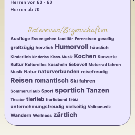
Herren von 60 - 69
Herren ab 70
Interessen/Eigenschaften
Ausflüge
gesellig
Essen gehen
familiär
Fernreisen
Humorvoll
großzügig
herzlich
häuslich
Kochen
Konzerte
Kinderlieb
kinderlos
Klass. Musik
Kultur
kuscheln
liebevoll
Kulturelles
Motorrad fahren
naturverbunden
Natur
reisefreudig
Musik
Reisen
romantisch
Ski fahren
sportlich
Tanzen
Sport
Sommerurlaub
tierlieb
treu
tierliebend
Theater
unternehmungsfreudig
vielseitig
Volksmusik
zärtlich
Wandern
Wellness