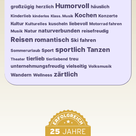
Humorvoll
großzügig
herzlich
häuslich
Kochen
Konzerte
Kinderlieb
kinderlos
Klass. Musik
Kultur
kuscheln
liebevoll
Kulturelles
Motorrad fahren
naturverbunden
Natur
reisefreudig
Musik
Reisen
romantisch
Ski fahren
sportlich
Tanzen
Sport
Sommerurlaub
tierlieb
treu
tierliebend
Theater
unternehmungsfreudig
vielseitig
Volksmusik
zärtlich
Wandern
Wellness