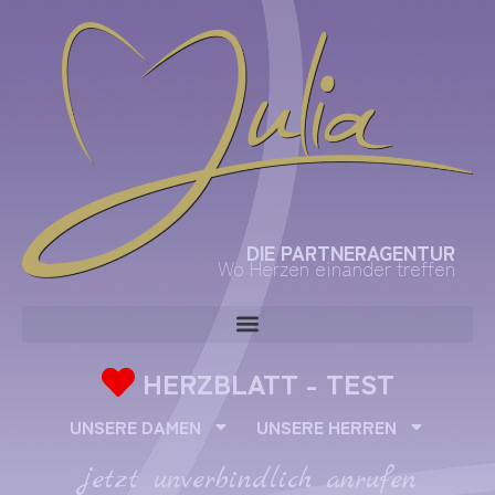
DIE PARTNERAGENTUR
Wo Herzen einander treffen
HERZBLATT - TEST
UNSERE DAMEN
UNSERE HERREN
jetzt unverbindlich anrufen