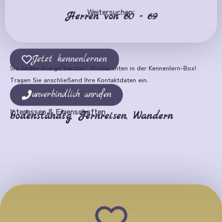
Weitersuchen:
Herren von 60 - 69
Jetzt kennenlernen
Sie finden Ihre ge“herzten“ Profile unten in der Kennenlern-Box!
Tragen Sie anschließend Ihre Kontaktdaten ein.
unverbindlich anrufen
Interessen & Eigenschaften
bodenständig
,
Fernreisen
,
Wandern