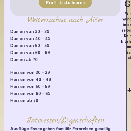
G
Profil-Liste leeren
Wir
Weitersuchen nach Alter
wund
in d
selbs
Damen von 30 - 39
Kei
Damen von 40 - 49
Intel
Damen von 50 - 59
un
Damen von 60 - 69
Ge
e
Damen ab 70
Herren von 30 - 39
Herren von 40 - 49
Herren von 50 - 59
Herren von 60 - 69
Herren ab 70
Interessen/Eigenschaften
Ausflüge
gesellig
Essen gehen
familiär
Fernreisen