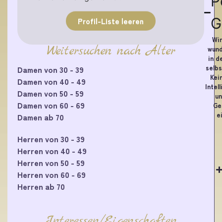
P
G
Profil-Liste leeren
Wir
Weitersuchen nach Alter
wund
in d
selbs
Damen von 30 - 39
Kei
Damen von 40 - 49
Intel
Damen von 50 - 59
un
Damen von 60 - 69
Ge
e
Damen ab 70
Herren von 30 - 39
Herren von 40 - 49
Herren von 50 - 59
Herren von 60 - 69
Herren ab 70
Interessen/Eigenschaften