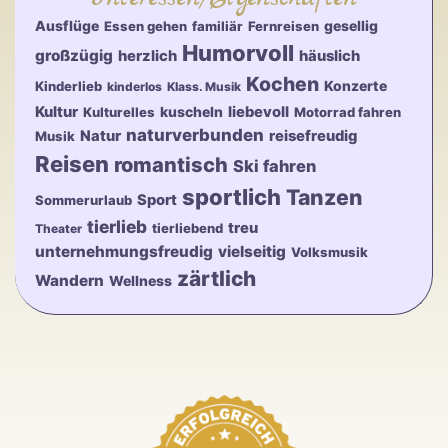
Ausflüge
gesellig
Essen gehen
familiär
Fernreisen
Humorvoll
großzügig
herzlich
häuslich
Kochen
Konzerte
Kinderlieb
kinderlos
Klass. Musik
Kultur
kuscheln
liebevoll
Kulturelles
Motorrad fahren
naturverbunden
Natur
reisefreudig
Musik
Reisen
romantisch
Ski fahren
sportlich
Tanzen
Sport
Sommerurlaub
tierlieb
treu
tierliebend
Theater
unternehmungsfreudig
vielseitig
Volksmusik
zärtlich
Wandern
Wellness