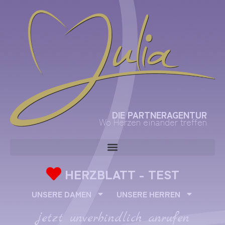
DIE PARTNERAGENTUR
Wo Herzen einander treffen
HERZBLATT - TEST
UNSERE DAMEN
UNSERE HERREN
jetzt unverbindlich anrufen