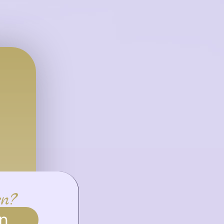
en?
n