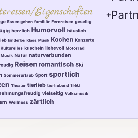
teressen/Eigenschaften
Partn
üge
gesellig
Essen gehen
familiär
Fernreisen
Humorvoll
ügig
herzlich
häuslich
Kochen
Konzerte
lieb
kinderlos
Klass. Musik
kuscheln
liebevoll
Kulturelles
Motorrad
naturverbunden
Natur
Musik
Reisen
romantisch
Ski
reudig
sportlich
n
Sport
Sommerurlaub
zen
tierlieb
treu
tierliebend
Theater
nehmungsfreudig
vielseitig
Volksmusik
zärtlich
ern
Wellness