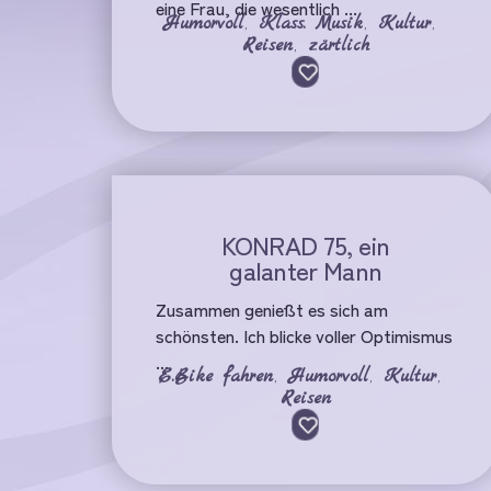
eine Frau, die wesentlich ...
Humorvoll
,
Klass. Musik
,
Kultur
,
Reisen
,
zärtlich
KONRAD 75, ein
galanter Mann
Zusammen genießt es sich am
schönsten. Ich blicke voller Optimismus
...
E.Bike fahren
,
Humorvoll
,
Kultur
,
Reisen