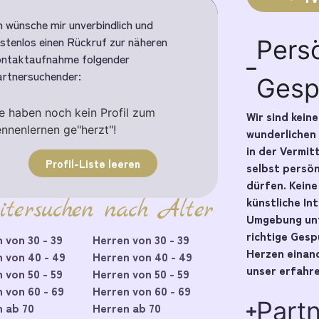
h wünsche mir unverbindlich und
stenlos einen Rückruf zur näheren
Pers
ntaktaufnahme folgender
rtnersuchender:
Gesp
e haben noch kein Profil zum
Wir sind kein
nnenlernen ge"herzt"!
wunderlichen
in der Vermit
Profil-Liste leeren
selbst persö
dürfen. Kein
künstliche In
itersuchen nach Alter
Umgebung unt
richtige Ges
 von 30 - 39
Herren von 30 - 39
Herzen einand
 von 40 - 49
Herren von 40 - 49
unser erfahre
 von 50 - 59
Herren von 50 - 59
 von 60 - 69
Herren von 60 - 69
Part
 ab 70
Herren ab 70