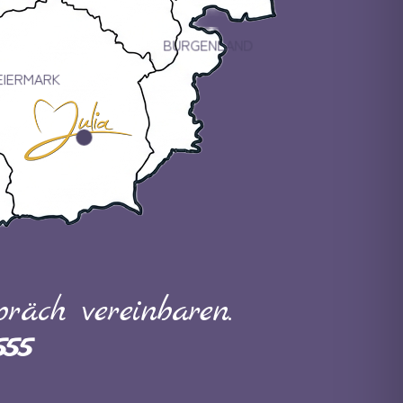
BURGENLAND
EIERMARK
räch vereinbaren.
555