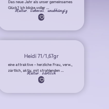
Das neue Jahr als unser gemeinsames
Glück? Ich blicke voller ...
Kultur
,
liebevoll
,
unabhängig
Heidi 71/1,67gr
eine attraktive – herzliche Frau, verw.,
zärtlich, aktiv, mit strahlenden ...
Kultur
,
zärtlich