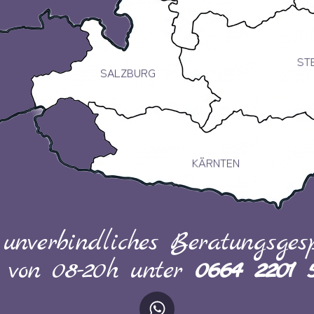
ST
SALZBURG
KÄRNTEN
 unverbindliches Beratungsgesp
h von 08-20h unter
0664 2201 