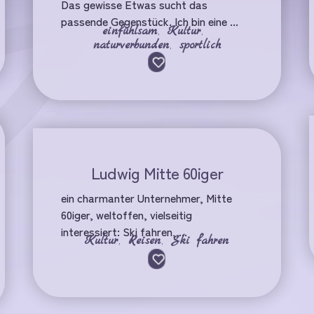
Das gewisse Etwas sucht das
passende Gegenstück. Ich bin eine ...
einfühlsam
,
Kultur
,
naturverbunden
,
sportlich
Ludwig Mitte 60iger
ein charmanter Unternehmer, Mitte
60iger, weltoffen, vielseitig
interessiert: Ski fahren, ...
Kultur
,
Reisen
,
Ski fahren