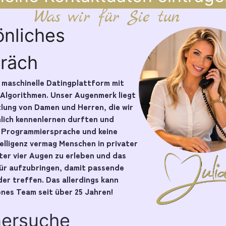
Was wir für Sie tun
önliches
räch
e maschinelle Datingplattform mit
 Algorithmen. Unser Augenmerk liegt
tlung von Damen und Herren, die wir
nlich kennenlernen durften und
e Programmiersprache und keine
telligenz vermag Menschen in privater
er vier Augen zu erleben und das
pür aufzubringen, damit passende
er treffen. Das allerdings kann
nes Team seit über 25 Jahren!
nersuche