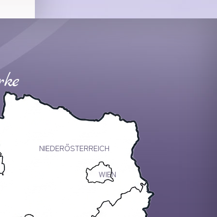
rke
NIEDERÖSTERREICH
WIEN