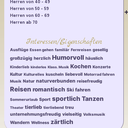
Herren von 40 - 49
Herren von 50 - 59
Herren von 60 - 69
Herren ab 70
Interessen/Eigenschaften
Ausflüge
gesellig
Essen gehen
familiär
Fernreisen
Humorvoll
großzügig
herzlich
häuslich
Kochen
Konzerte
Kinderlieb
kinderlos
Klass. Musik
Kultur
kuscheln
liebevoll
Kulturelles
Motorrad fahren
naturverbunden
Natur
reisefreudig
Musik
Reisen
romantisch
Ski fahren
sportlich
Tanzen
Sport
Sommerurlaub
tierlieb
treu
tierliebend
Theater
unternehmungsfreudig
vielseitig
Volksmusik
zärtlich
Wandern
Wellness