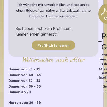
Ich wünsche mir unverbindlich und kostenlos
M
einen Rückruf zur näheren Kontaktaufnahme
folgender Partnersuchender:
e
Sie haben noch kein Profil zum
Kennenlernen ge"herzt"!
P
Profil-Liste leeren
G
Wir
Weitersuchen nach Alter
wund
in d
selbs
Damen von 30 - 39
Kei
Damen von 40 - 49
Intel
Damen von 50 - 59
un
Damen von 60 - 69
Ge
e
Damen ab 70
Herren von 30 - 39