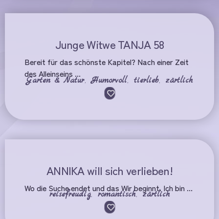
Junge Witwe TANJA 58
Bereit für das schönste Kapitel? Nach einer Zeit
des Alleinseins ...
Garten & Natur
,
Humorvoll
,
tierlieb
,
zärtlich
ANNIKA will sich verlieben!
Wo die Suche endet und das Wir beginnt. Ich bin ...
reisefreudig
,
romantisch
,
zärtlich