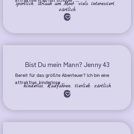
sportlich
,
Urlaub am Meer
,
viels. interessiert
,
zärtlich
Bist Du mein Mann? Jenny 43
Bereit für das größte Abenteuer? Ich bin eine
attraktive, kinderlose ...
kinderlos
,
Radfahren
,
tierlieb
,
zärtlich