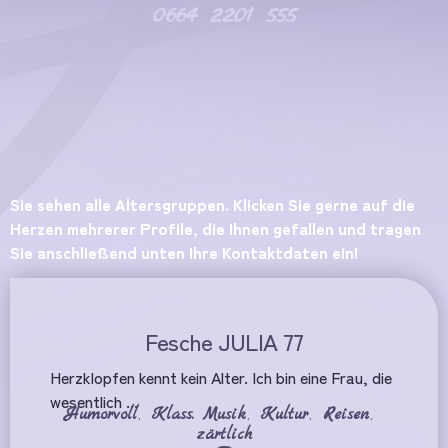
0664 2201 555
ZÄRTLICH
Sie sehen alle Altersgruppen. Klicken Sie gerne auf die
Herzen mehrerer Profile, die Ihnen gefallen und tragen
Sie anschließend unten Ihre Kontaktdaten ein!
Fesche JULIA 77
Herzklopfen kennt kein Alter. Ich bin eine Frau, die
wesentlich ...
Humorvoll
,
Klass. Musik
,
Kultur
,
Reisen
,
zärtlich