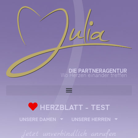
DIE PARTNERAGENTUR
Wo Herzen einander treffen
HERZBLATT - TEST
UNSERE DAMEN
UNSERE HERREN
jetzt unverbindlich anrufen